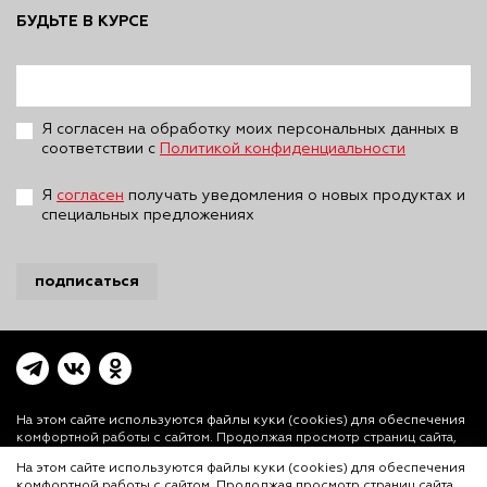
БУДЬТЕ В КУРСЕ
Я согласен на обработку моих персональных данных в
соответствии с
Политикой конфиденциальности
Я
согласен
получать уведомления о новых продуктах и
специальных предложениях
подписаться
На этом сайте используются файлы куки (cookies)
для обеспечения
комфортной работы с сайтом. Продолжая просмотр страниц сайта,
Вы выражаете свое согласие на установку на Вашем устройстве и
На этом сайте используются файлы куки (cookies) для обеспечения
использование файлов куки. Более подробная информация
комфортной работы с сайтом. Продолжая просмотр страниц сайта,