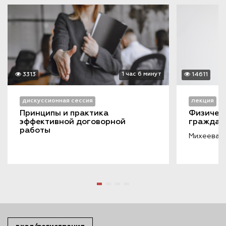
1 час 6 минут
3313
14611
дискуссионная сессия
лекция
Принципы и практика 
Физическ
эффективной договорной 
граждан
работы
Михеева Л