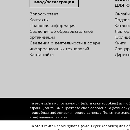
вход/регистрация
ДЛЯ Ю
Вопрос-ответ
Онлайн
Контакты
Подпис
Правовая информация
Катало
Сведения об образовательной
Лектор
организации
Юрлиц
Сведения о деятельности в сфере
Книги
информационных технологий
Спецпр
Карта сайта
Директ
На этом сайте используются файлы куки (cookies)
для о
страниц сайта, Вы выражаете свое согласие на установк
подробная информация предоставлена в
Политике испол
конфиденциальности.
© ООО «Лигал Академия» 2016-2026.
На этом сайте используются файлы куки (cookies) для 