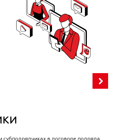
ИКИ
и субподрядчиках в договоре подряда.