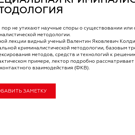
ЕЦИАЛЬНАЯ КРИМИНАЛИ
ТОДОЛОГИЯ
х пор не утихают научные споры о существовании или
налистической методологии.
ной лекции видный ученый Валентин Яковлевич Колди
альной криминалистической методологии, базовым тр
ексирования методов, средств и технологий к решени
актическом примере, лектор подробно рассматривает
 контактного взаимодействия (ФКВ).
БАВИТЬ ЗАМЕТКУ