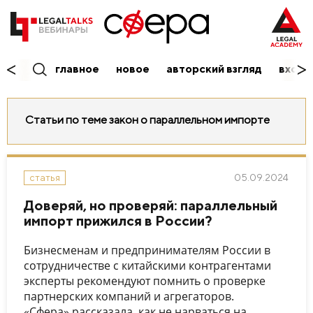
главное
новое
авторский взгляд
вход/
Статьи по теме закон о параллельном импорте
05.09.2024
статья
Доверяй, но проверяй: параллельный
импорт прижился в России?
Бизнесменам и предпринимателям России в
сотрудничестве с китайскими контрагентами
эксперты рекомендуют помнить о проверке
партнерских компаний и агрегаторов.
«Сфера» рассказала, как не нарваться на