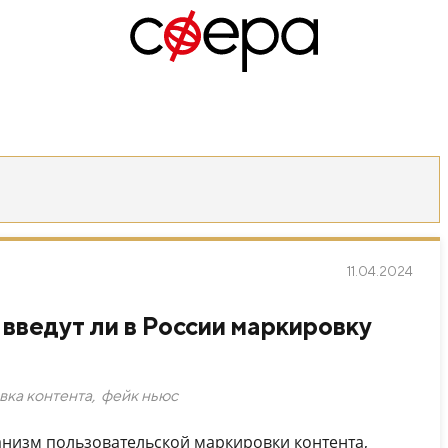
11.04.2024
 введут ли в России маркировку
вка контента
,
фейк ньюс
анизм пользовательской маркировки контента,