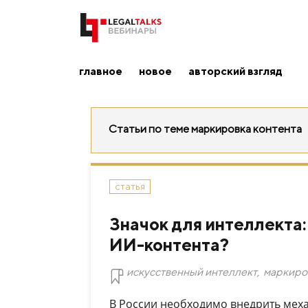
главное
новое
авторский взгляд
Статьи по теме маркировка контента
статья
Значок для интеллекта:
ИИ-контента?
искусственный интеллект
,
маркиро
В России необходимо внедрить мех