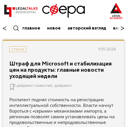
главное
новое
авторский взгляд
вход/
11.10.2024
статья
Штраф для Microsoft и стабилизация
цен на продукты: главные новости
уходящей недели
дайджест новостей
,
дайджест
Роспатент поднял стоимость на регистрацию
интеллектуальной собственности. Власти начнут
бороться с «серыми» механизмами импорта, а
регионам позволят самим устанавливать цены на
продовольственные и непродовольственные