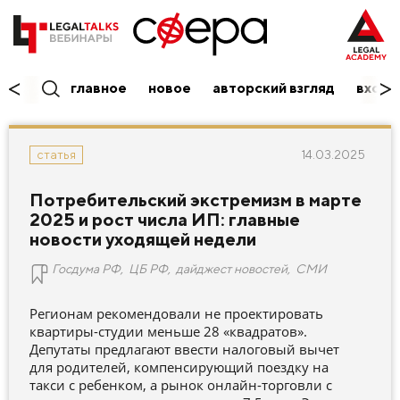
главное
новое
авторский взгляд
вход/
14.03.2025
статья
Потребительский экстремизм в марте
2025 и рост числа ИП: главные
новости уходящей недели
Госдума РФ
,
ЦБ РФ
,
дайджест новостей
,
СМИ
Регионам рекомендовали не проектировать
квартиры-студии меньше 28 «квадратов».
Депутаты предлагают ввести налоговый вычет
для родителей, компенсирующий поездку на
такси с ребенком, а рынок онлайн-торговли с