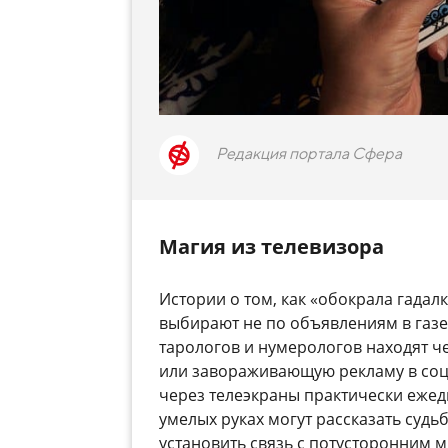
Редакция портала Сфера
Магия из телевизора
Истории о том, как «обокрала гадалк
выбирают не по объявлениям в газе
тарологов и нумерологов находят ч
или завораживающую рекламу в соц
через телеэкраны практически ежедн
умелых руках могут рассказать судь
установить связь с потусторонним 