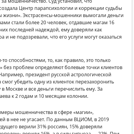
 за мошенничество. Суд установил, что
создала Центр парапсихологии и коррекции судьбы
ы жизни». Экстрасенсы-мошенники вымогали деньги
ами стали более 20 человек, отдавшие магам 16
них последней надеждой, ему доверяли как
а и не подозревали, что его услуги могут оказаться
то способностями, то, как правило, это только
» без проблем определяют болевые точки клиентов
 Например, президент русской астрологической
 смог убедить одну из клиенток перезахоронить
 в Москве и все деньги перечислить ему. За
ева к 2 годам и 10 месяцам колонии.
имеры мошенничества в сфере «магии»,
й в нее не угасает. По данным ВЦИОМ, в 2019
удущего верили 31% россиян, 15% доверяли
ополем» верили 16%, а в силу гипноза — 22%. При