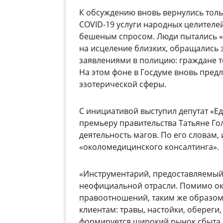
К обсуждению вновь вернулись тольк
COVID-19 услуги народных целителей
бешеным спросом. Люди пытались «о
на исцеление близких, обращались 
заявлениями в полицию: граждане те
На этом фоне в Госдуме вновь пред
эзотерической сферы.
С инициативой выступил депутат «Ед
премьеру правительства Татьяне Го
деятельность магов. По его словам,
«околомедицинского консалтинга».
«Инструментарий, предоставляемый
неофициальной отрасли. Помимо ок
правоотношений, таким же образом
клиентам: травы, настойки, обереги,
формируется широкий рынок сбыта,