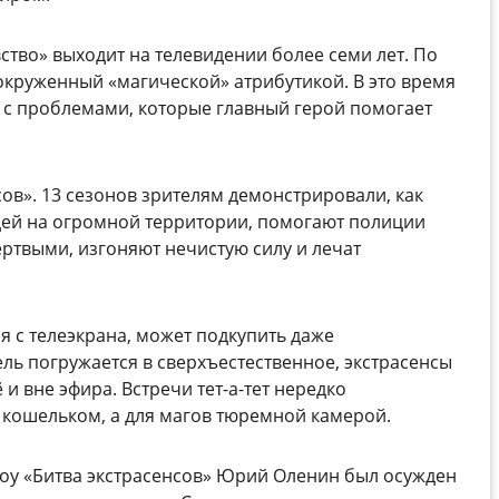
тво» выходит на телевидении более семи лет. По
 окруженный «магической» атрибутикой. В это время
й с проблемами, которые главный герой помогает
ов». 13 сезонов зрителям демонстрировали, как
дей на огромной территории, помогают полиции
ертвыми, изгоняют нечистую силу и лечат
 с телеэкрана, может подкупить даже
ль погружается в сверхъестественное, экстрасенсы
и вне эфира. Встречи тет-а-тет нередко
 кошельком, а для магов тюремной камерой.
ешоу «Битва экстрасенсов» Юрий Оленин был осужден