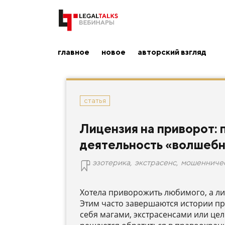
главное
новое
авторский взгляд
статья
Лицензия на приворот: 
деятельность «волшеб
эзотерика
,
экстрасенс
,
мошенниче
Хотела приворожить любимого, а лиш
Этим часто завершаются истории п
себя магами, экстрасенсами или цел