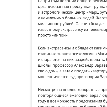
на три года колонии общего режима
организованная преступная группа 
и астрологический центр «Маршрут
у неизлечимо больных людей. Жертв
миллионов рублей. Оленин был для 
известному экстрасенсу из телевизор
просто «липой».
Если экстрасенсы и обладают какими-
отличные знания психологии. «Маги
и стараются на них воздействовать.
школы, профессор Александр Зараев
свою дочь, а затем продать квартиру
мошенничество суд приговорил Зара
Несмотря на вполне конкретные пр
повторяющиеся ежегодно, вера люде
году в возможность предсказания б
гороскопам, в «лечение болезней би