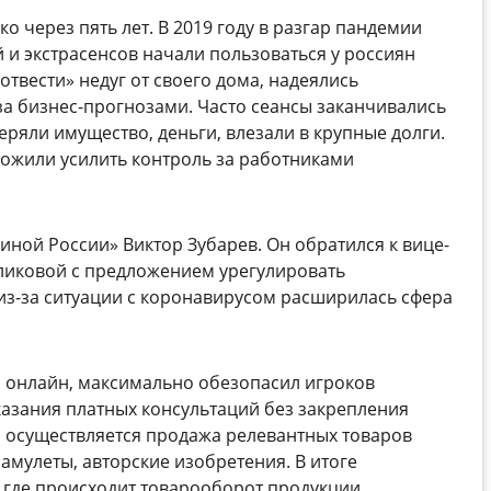
о через пять лет. В 2019 году в разгар пандемии
 и экстрасенсов начали пользоваться у россиян
твести» недуг от своего дома, надеялись
за бизнес-прогнозами. Часто сеансы заканчивались
ряли имущество, деньги, влезали в крупные долги.
ложили усилить контроль за работниками
иной России» Виктор Зубарев. Он обратился к вице-
ликовой с предложением урегулировать
 из-за ситуации с коронавирусом расширилась сфера
 онлайн, максимально обезопасил игроков
азания платных консультаций без закрепления
 осуществляется продажа релевантных товаров
 амулеты, авторские изобретения. В итоге
 где происходит товарооборот продукции