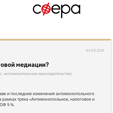
03.05.2021
говой медиации?
с
,
антимонопольное законодательство
,
аве и последние изменения антимонопольного
 в рамках трека «Антимонопольное, налоговое и
ЮФ 9 ¾.