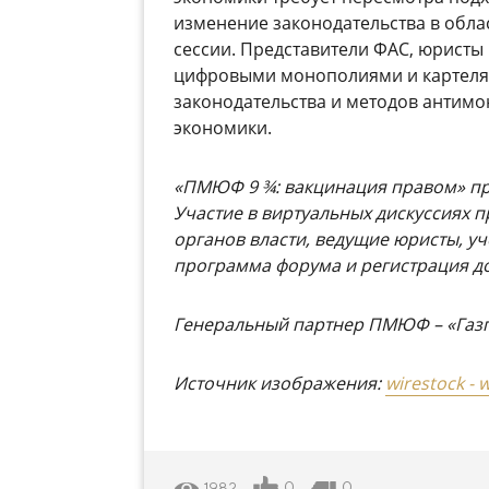
изменение законодательства в обла
сессии. Представители ФАС, юристы
цифровыми монополиями и картеля
законодательства и методов антим
экономики.
«
ПМЮФ 9 ¾: вакцинация правом
»
пр
Участие в виртуальных дискуссиях 
органов власти, ведущие юристы, у
программа форума и регистрация д
Генеральный партнер ПМЮФ – «Газп
Источник изображения:
wirestock -
0
0
1982