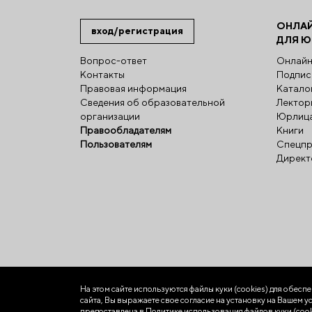
ОНЛА
вход/регистрация
ДЛЯ 
Вопрос-ответ
Онлайн
Контакты
Подпис
Правовая информация
Катало
Сведения об образовательной
Лектор
организации
Юрлиц
Правообладателям
Книги
Пользователям
Спецпр
Директ
На этом сайте используются файлы куки (cookies)
для обесп
сайта, Вы выражаете свое согласие на установку на Вашем
предоставлена в
Политике использования файлов куки (cook