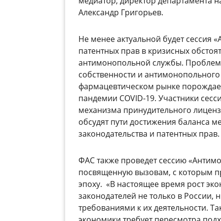
медиатор, директор департамента н
Александр Григорьев.
Не менее актуальной будет сессия 
патентных прав в кризисных обстоя
антимонопольной службы. Проблем
собственности и антимонопольного
фармацевтическом рынке порождает
пандемии COVID-19. Участники сес
механизма принудительного лицензир
обсудят пути достижения баланса 
законодательства и патентных прав.
ФАС также проведет сессию «Антим
посвященную вызовам, с которым п
эпоху. «В настоящее время рост эк
законодателей не только в России, н
требованиями к их деятельности. Т
экономики требует пересмотра под