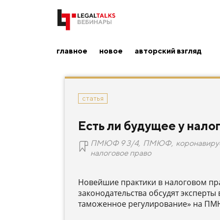
главное
новое
авторский взгляд
статья
Есть ли будущее у нало
ПМЮФ 9 3/4
,
ПМЮФ
,
коронавиру
налоговое право
Новейшие практики в налоговом пр
законодательства обсудят эксперты
таможенное регулирование» на ПМ