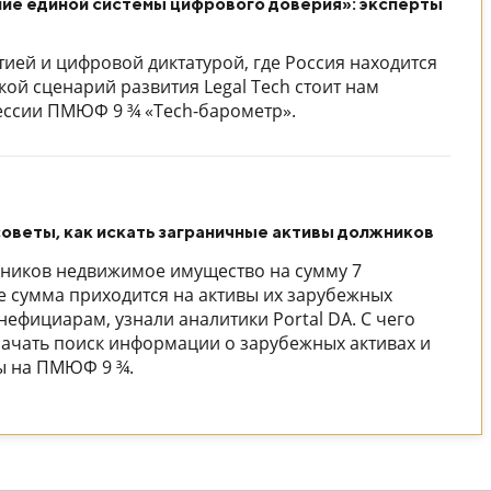
ние единой системы цифрового доверия»: эксперты
ией и цифровой диктатурой, где Россия находится
кой сценарий развития Legal Tech стоит нам
сессии ПМЮФ 9 ¾ «Tech-барометр».
советы, как искать заграничные активы должников
жников недвижимое имущество на сумму 7
е сумма приходится на активы их зарубежных
ефициарам, узнали аналитики Portal DA. С чего
чать поиск информации о зарубежных активах и
ты на ПМЮФ 9 ¾.