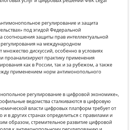
алоговых услуг и цифровых решений ФБК Legal
«Антимонопольное регулирование и защита
тельствах» под эгидой Федеральной
а соотношения защиты прав интеллектуальной
 регулирования на международном
 множество дискуссий, особенно в условиях
сии проанализируют практику применения
ования как в России, так и за рубежом, а также
между применением норм антимонопольного
онопольное регулирование в цифровой экономике»,
рофильные ведомства сталкиваются в цифровую
ономической власти цифровых платформ требует от
о и в других странах определиться с правилами и
аким образом, стремительное развитие цифровой
ходов к антимонопольному регулированию и