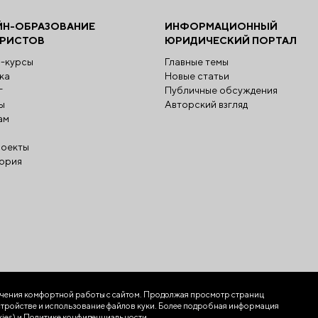
ЙН-ОБРАЗОВАНИЕ
ИНФОРМАЦИОННЫЙ
ЮРИСТОВ
ЮРИДИЧЕСКИЙ ПОРТАЛ
-курсы
Главные темы
ка
Новые статьи
г
Публичные обсуждения
ы
Авторский взгляд
ам
оекты
ория
ечения комфортной работы с сайтом. Продолжая просмотр страниц
 устройстве и использование файлов куки. Более подробная информация
ies)
и
Политике конфиденциальности.