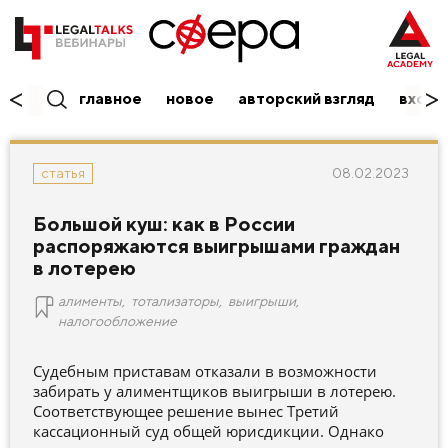
главное
новое
авторский взгляд
вход/
08.02.2023
статья
Большой куш: как в России
распоряжаются выигрышами граждан
в лотерею
алименты
,
тотализаторы
,
выигрыши
,
налогообложение
Судебным приставам отказали в возможности
забирать у алиментщиков выигрыши в лотерею.
Соответствующее решение вынес Третий
кассационный суд общей юрисдикции. Однако