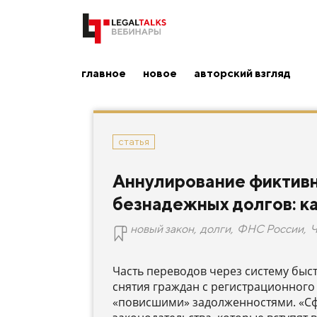
главное
новое
авторский взгляд
статья
Аннулирование фиктивн
безнадежных долгов: ка
новый закон
,
долги
,
ФНС России
,
Ч
Часть переводов через систему быс
снятия граждан с регистрационного
«повисшими» задолженностями. «С