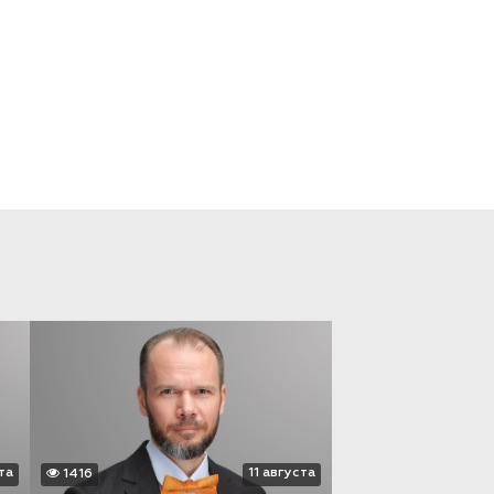
та
11 августа
1416