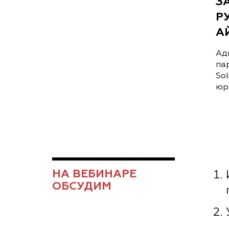
З
Р
А
Ад
па
So
юр
НА ВЕБИНАРЕ
ОБСУДИМ