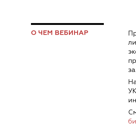
О ЧЕМ ВЕБИНАР
Пр
ли
эк
пр
за
На
УК
ин
См
би