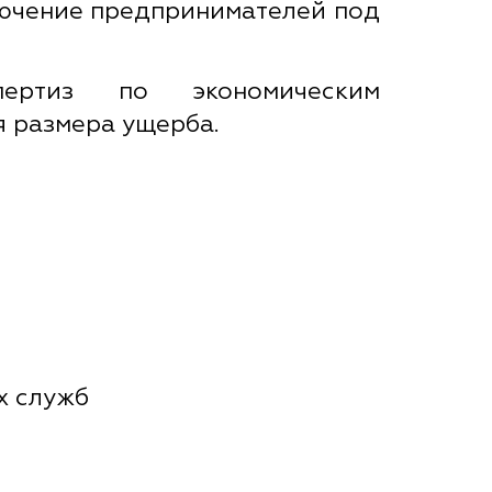
лючение предпринимателей под
пертиз по экономическим
 размера ущерба.
х служб