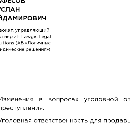
АФЕСОВ
УСЛАН
ЙДАМИРОВИЧ
вокат, управляющий
ртнер ZE Lawgic Legal
lutions (АБ «Логичные
идические решения»)
Изменения в вопросах уголовной от
преступления.
Уголовная ответственность для продав