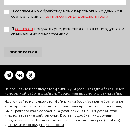
Я согласен на обработку моих персональных данных в
соответствии с
Политикой конфиденциальности
Я
согласен
получать уведомления о новых продуктах и
специальных предложениях
подписаться
На этом сайте используются файлы куки (cookies)
для обеспечения
комфортной работы с сайтом. Продолжая просмотр страниц сайта,
Вы выражаете свое согласие на установку на Вашем устройстве и
На этом сайте используются файлы куки (cookies) для обеспечения
использование файлов куки. Более подробная информация
комфортной работы с сайтом. Продолжая просмотр страниц сайта,
предоставлена в
Политике использования файлов куки (cookies)
и
Вы выражаете свое согласие на установку на Вашем устройстве
Политике конфиденциальности.
и использование файлов куки. Более подробная информация
© ООО «Лигал Академия» 2016-2026.
предоставлена в
Политике использования файлов куки (cookies)
и
Политике конфиденциальности
.
Любое использование объектов сайта допускается