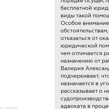
порядке осущест
бесплатной юрид
виды такой помощ
Особое внимание
обстоятельствам,
отказаться от ок
юридической помо
чем отличается р
назначению от ра
Валерия Алексан
подчеркивает, чт
назначается в уг
рассказывает о н
судопроизводств
адвоката в проце