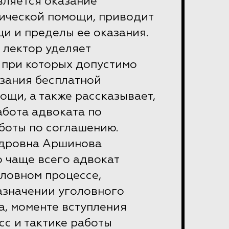
вляется оказание
ической помощи, приводит
и и пределы ее оказания.
 лектор уделяет
 при которых допустимо
азания бесплатной
щи, а также рассказывает,
абота адвоката по
боты по соглашению.
дровна Аршинова
о чаще всего адвокат
оловном процессе,
азначении уголовного
а,
моменте вступления
сс и тактике работы