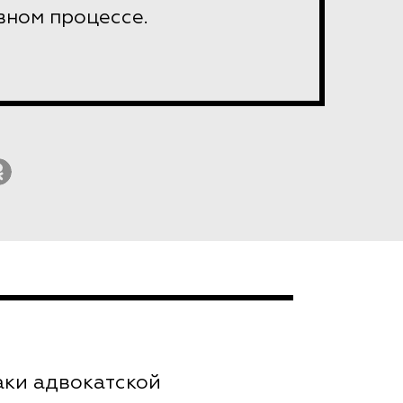
вном процессе.
аки адвокатской