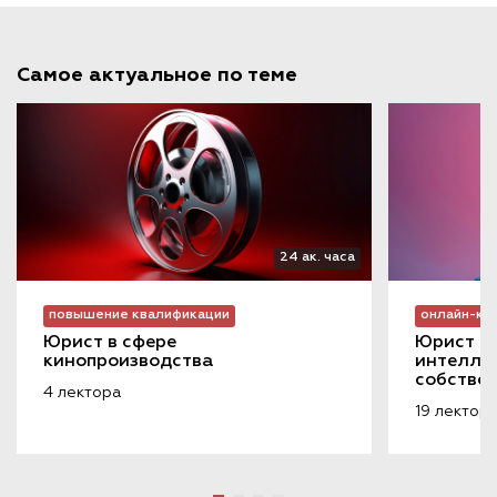
Самое актуальное по теме
24 ак. часа
повышение квалификации
онлайн-ку
Юрист в сфере 
Юрист в 
кинопроизводства
интеллек
собстве
4 лектора
19 лектор