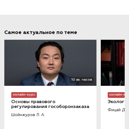
Самое актуальное по теме
10 ак. часов
онлайн-курс
онлайн-ку
Основы правового 
Экологич
регулирования гособоронзаказа
Фицай Д. А
Шойнжуров Л. А.