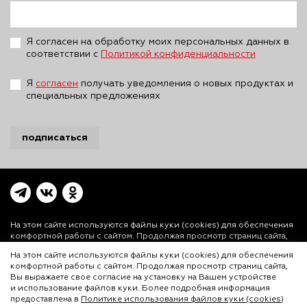
Я согласен на обработку моих персональных данных в
соответствии с
Политикой конфиденциальности
Я
согласен
получать уведомления о новых продуктах и
специальных предложениях
подписаться
На этом сайте используются файлы куки (cookies)
для обеспечения
комфортной работы с сайтом. Продолжая просмотр страниц сайта,
Вы выражаете свое согласие на установку на Вашем устройстве и
На этом сайте используются файлы куки (cookies) для обеспечения
использование файлов куки. Более подробная информация
комфортной работы с сайтом. Продолжая просмотр страниц сайта,
предоставлена в
Политике использования файлов куки (cookies)
и
Вы выражаете свое согласие на установку на Вашем устройстве
Политике конфиденциальности.
и использование файлов куки. Более подробная информация
© ООО «Лигал Академия» 2016-2026.
предоставлена в
Политике использования файлов куки (cookies)