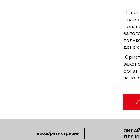
Поняти
право
призн
залого
только
денеж
Юрист
закон
орган 
залог
ДО
ОНЛАЙ
вход/регистрация
ДЛЯ Ю