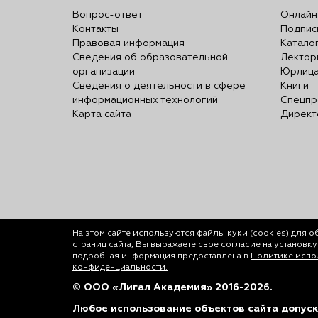
Вопрос-ответ
Онлайн
Контакты
Подпис
Правовая информация
Катало
Сведения об образовательной
Лектор
организации
Юрлиц
Сведения о деятельности в сфере
Книги
информационных технологий
Спецпр
Карта сайта
Директ
На этом сайте используются файлы куки (cookies)
для о
страниц сайта, Вы выражаете свое согласие на установк
подробная информация предоставлена в
Политике испол
конфиденциальности.
© ООО «Лигал Академия» 2016-2026.
Любое использование объектов сайта допуск
На этом сайте используются файлы куки (cookies) для 