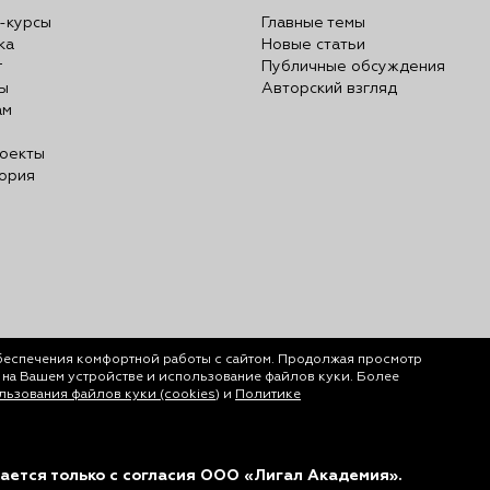
-курсы
Главные темы
ка
Новые статьи
г
Публичные обсуждения
ы
Авторский взгляд
ам
оекты
ория
беспечения комфортной работы с сайтом. Продолжая просмотр
у на Вашем устройстве и использование файлов куки. Более
ьзования файлов куки (cookies)
и
Политике
ается только с согласия ООО «Лигал Академия».
обеспечения комфортной работы с сайтом. Продолжая просмотр страниц с