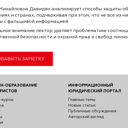
 Михайловна Давидян анализирует способы защиты общ
иях и странах, подчеркивая при этом, что не все из
ы с фальшивой информацией.
ьное внимание лектор уделяет проблематике соотноше
венной безопасности и охраной прав и свобод личнос
БАВИТЬ ЗАМЕТКУ
Н-ОБРАЗОВАНИЕ
ИНФОРМАЦИОННЫЙ
РИСТОВ
ЮРИДИЧЕСКИЙ ПОРТАЛ
-курсы
Главные темы
ка
Новые статьи
г
Публичные обсуждения
ы
Авторский взгляд
ам