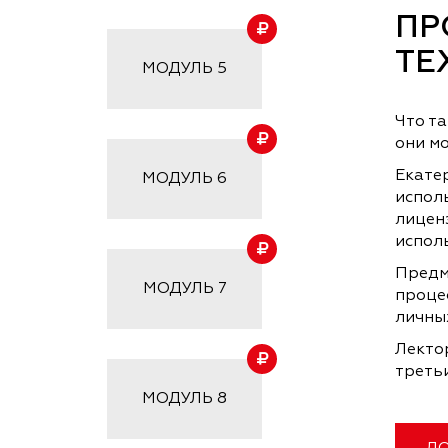
ПР
ТЕ
МОДУЛЬ
5
Что т
они м
Екате
МОДУЛЬ
6
испол
лиценз
испол
Предм
МОДУЛЬ
7
проце
личны
Лекто
третьи
МОДУЛЬ
8