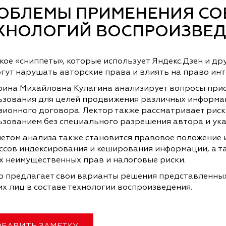
ОБЛЕМЫ ПРИМЕНЕНИЯ С
ХНОЛОГИЙ ВОСПРОИЗВЕД
акое «сниппеты», которые использует Яндекс.Дзен и 
огут нарушать авторские права и влиять на право ин
рина Михайловна Кулагина анализирует вопросы приоб
ьзования для целей продвижения различных информац
ионного договора. Лектор также рассматривает риски
ьзованием без специального разрешения автора и ука
етом анализа также становится правовое положение 
ссов индексирования и кеширования информации, а т
х неимущественных прав и налоговые риски.
р предлагает свои варианты решения представленных
х лиц в составе технологии воспроизведения.