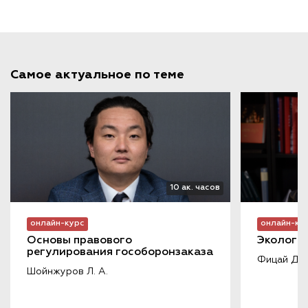
Самое актуальное по теме
10 ак. часов
онлайн-курс
онлайн-ку
Основы правового 
Экологич
регулирования гособоронзаказа
Фицай Д. А
Шойнжуров Л. А.