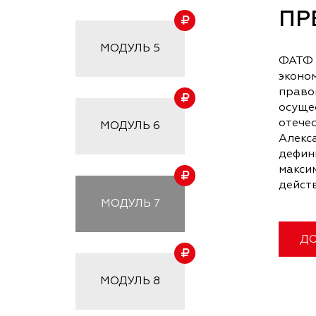
ПР
МОДУЛЬ
5
ФАТФ 
эконо
правов
осуще
отече
МОДУЛЬ
6
Алекс
дефин
макси
дейст
МОДУЛЬ
7
ДО
МОДУЛЬ
8