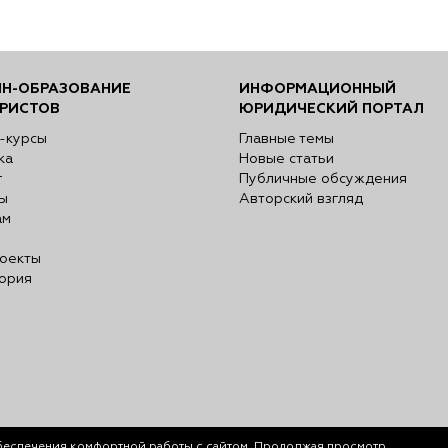
Н-ОБРАЗОВАНИЕ
ИНФОРМАЦИОННЫЙ
РИСТОВ
ЮРИДИЧЕСКИЙ ПОРТАЛ
-курсы
Главные темы
ка
Новые статьи
г
Публичные обсуждения
ы
Авторский взгляд
ам
оекты
ория
беспечения комфортной работы с сайтом. Продолжая просмотр