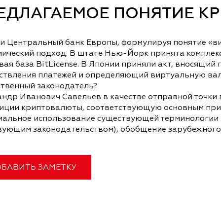
ЕДЛАГАЕМОЕ ПОНЯТИЕ К
и Центральный банк Европы, формулируя понятие «в
мический подход. В штате Нью-Йорк принята комплекс
ая база BitLicense. В Японии приняли акт, вносящий
ствления платежей и определяющий виртуальную вал
ственный законодатель?
андр Иванович Савельев в качестве отправной точки
иции криптовалюты, соответствующую основным прин
мальное использование существующей терминологии 
вующим законодательством), обобщение зарубежного
БАВИТЬ ЗАМЕТКУ