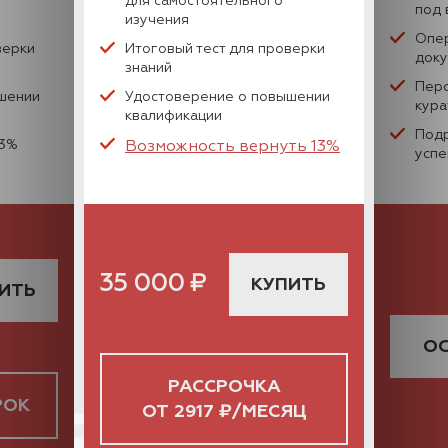
для самостоятельного
под 
изучения
Опе
верки
Итоговый тест для проверки
док
знаний
Пер
шении
Удостоверение о повышении
кура
квалификации
Подр
13%
Возможность вернуть 13%
успе
35 000
₽
КУПИТЬ
ИТЬ
ОС
РАССРОЧКА
РОК
ОТ 2917 ₽/МЕСЯЦ