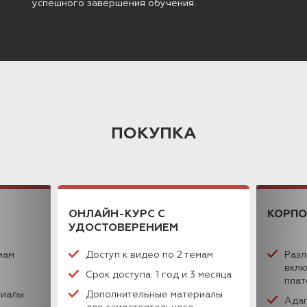
успешного завершения обучения.
ПОКУПКА
ОНЛАЙН-КУРС
С
КОРПО
УДОСТОВЕРЕНИЕМ
мам
Доступ к видео по 2 темам
Разл
вклю
Срок доступа: 1 год и 3 месяца
пла
риалы
Дополнительные материалы
Адап