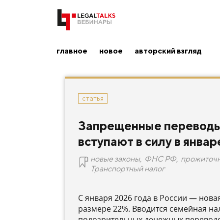
главное
новое
авторский взгляд
статья
Запрещенные переводы 
вступают в силу в январ
новые законы
,
ФНС РФ
,
прожиточ
Транспортный налог
С января 2026 года в России — нова
размере 22%. Вводится семейная на
подозрительных денежных переводо