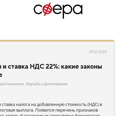
29.12.2025
и ставка НДС 22%: какие законы
е
ный минимум
,
борьба с дропперами
,
я ставка налога на добавленную стоимость (НДС) в
логовая выплата. Появится перечень признаков
в, который позволит их оперативно блокировать.