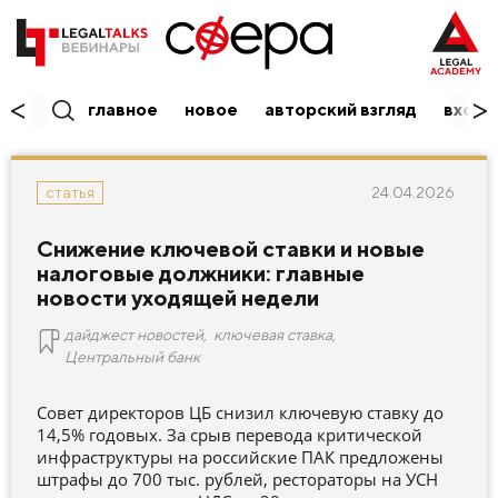
главное
новое
авторский взгляд
вход/
24.04.2026
статья
Снижение ключевой ставки и новые
налоговые должники: главные
новости уходящей недели
дайджест новостей
,
ключевая ставка
,
Центральный банк
Совет директоров ЦБ снизил ключевую ставку до
14,5% годовых. За срыв перевода критической
инфраструктуры на российские ПАК предложены
штрафы до 700 тыс. рублей, рестораторы на УСН