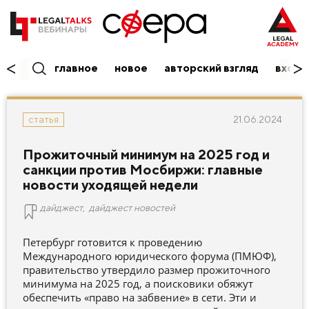
главное
новое
авторский взгляд
вход/
21.06.2024
статья
Прожиточный минимум на 2025 год и
санкции против Мосбиржи: главные
новости уходящей недели
дайджест
,
дайджест новостей
Петербург готовится к проведению
Международного юридического форума (ПМЮФ),
правительство утвердило размер прожиточного
минимума на 2025 год, а поисковики обяжут
обеспечить «право на забвение» в сети. Эти и