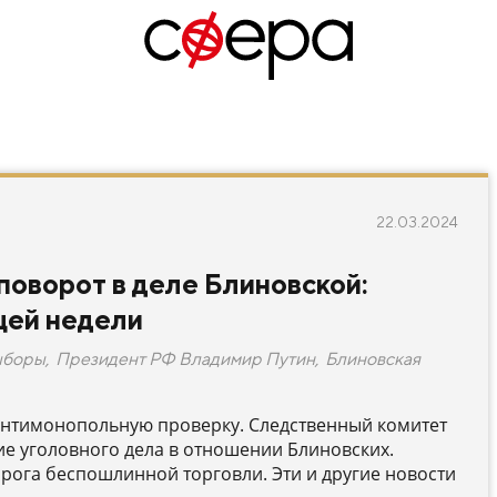
22.03.2024
поворот в деле Блиновской:
щей недели
ыборы
,
Президент РФ Владимир Путин
,
Блиновская
 антимонопольную проверку. Следственный комитет
е уголовного дела в отношении Блиновских.
орога беспошлинной торговли. Эти и другие новости