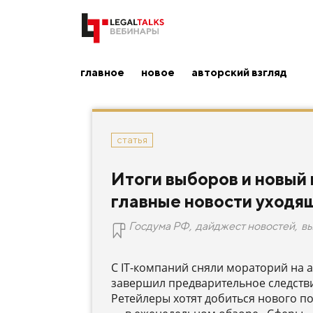
главное
новое
авторский взгляд
статья
Итоги выборов и новый 
главные новости уходя
Госдума РФ
,
дайджест новостей
,
в
С IT-компаний сняли мораторий на
завершил предварительное следстви
Ретейлеры хотят добиться нового п