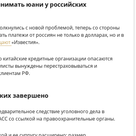
инимать юани у российских
лкнулись с новой проблемой, теперь со стороны
ть платежи от россиян не только в долларах, но и в
щают
«Известия».
о китайские кредитные организации опасаются
алисты вынуждены перестраховываться и
клиентам РФ.
ских завершено
дварительное следствие уголовного дела в
АСС со ссылкой на правоохранительные органы.
кой и ее супругу расширено: размер