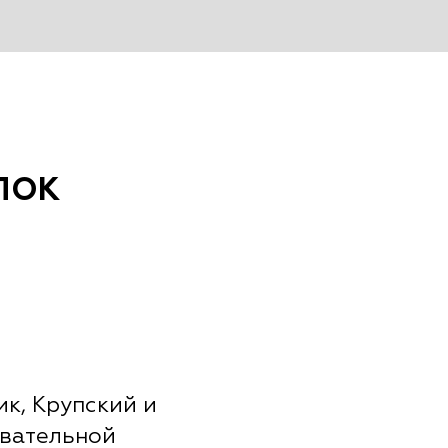
ЛОК
к, Крупский и
овательной