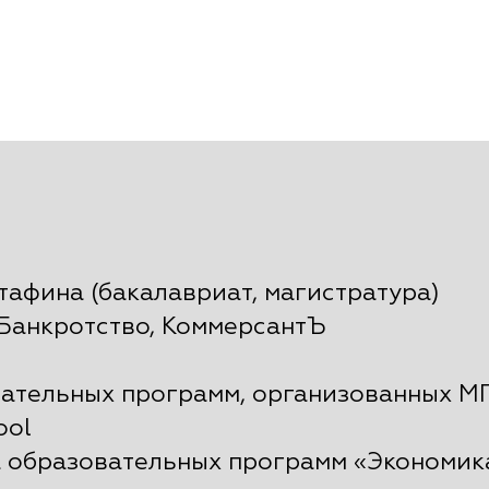
афина (бакалавриат, магистратура)
оБанкротство, КоммерсантЪ
ательных программ, организованных М
ool
 образовательных программ «Экономик