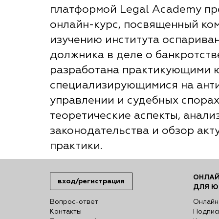
платформой Legal Academy пр
онлайн-курс, посвященный ко
изучению института оспарива
должника в деле о банкротств
разработана практикующими 
специализирующимися на ант
управлении и судебных спорах
теоретические аспекты, анал
законодательства и обзор акт
практики.
ОНЛАЙ
вход/регистрация
ДЛЯ Ю
Вопрос-ответ
Онлайн
Контакты
Подпис