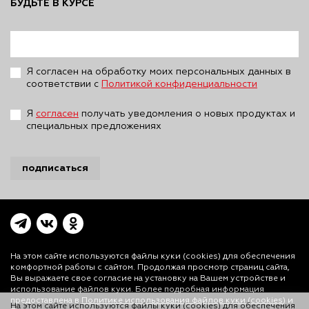
БУДЬТЕ В КУРСЕ
Я согласен на обработку моих персональных данных в
соответствии с
Политикой конфиденциальности
Я
согласен
получать уведомления о новых продуктах и
специальных предложениях
подписаться
На этом сайте используются файлы куки (cookies)
для обеспечения
комфортной работы с сайтом. Продолжая просмотр страниц сайта,
Вы выражаете свое согласие на установку на Вашем устройстве и
На этом сайте используются файлы куки (cookies) для обеспечения
использование файлов куки. Более подробная информация
комфортной работы с сайтом. Продолжая просмотр страниц сайта,
предоставлена в
Политике использования файлов куки (cookies)
и