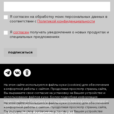
Я согласен на обработку моих персональных данных в
соответствии с
Политикой конфиденциальности
Я
согласен
получать уведомления о новых продуктах и
специальных предложениях
подписаться
На этом сайте используются файлы куки (cookies)
для обеспечения
комфортной работы с сайтом. Продолжая просмотр страниц сайта,
Вы выражаете свое согласие на установку на Вашем устройстве и
На этом сайте используются файлы куки (cookies) для обеспечения
использование файлов куки. Более подробная информация
комфортной работы с сайтом. Продолжая просмотр страниц сайта,
предоставлена в
Политике использования файлов куки (cookies)
и
Вы выражаете свое согласие на установку на Вашем устройстве
Политике конфиденциальности.
и использование файлов куки. Более подробная информация
© ООО «Лигал Академия» 2016-2026.
предоставлена в
Политике использования файлов куки (cookies)