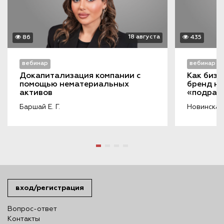
18 августа
86
435
вебинар
вебинар
Докапитализация компании с 
Как бизн
помощью нематериальных 
бренд на
активов
«подража
порочащ
Баршай Е. Г.
Новинская 
вход/регистрация
Вопрос-ответ
Контакты