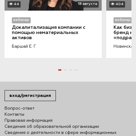
18 августа
44
404
вебинар
вебинар
Докапитализация компании с 
Как бизн
помощью нематериальных 
бренд на
активов
«подража
порочащ
Баршай Е. Г.
Новинская 
вход/регистрация
Вопрос-ответ
Контакты
Правовая информация
Сведения об образовательной организации
Сведения о деятельности в сфере информационных