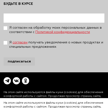
БУДЬТЕ В КУРСЕ
Я согласен на обработку моих персональных данных в
соответствии с
Политикой конфиденциальности
Я
согласен
получать уведомления о новых продуктах и
специальных предложениях
подписаться
На этом сайте используются файлы куки (cookies)
для обеспечения
комфортной работы с сайтом. Продолжая просмотр страниц сайта,
Вы выражаете свое согласие на установку на Вашем устройстве и
На этом сайте используются файлы куки (cookies) для обеспечения
использование файлов куки. Более подробная информация
комфортной работы с сайтом. Продолжая просмотр страниц сайта,
предоставлена в
Политике использования файлов куки (cookies)
и