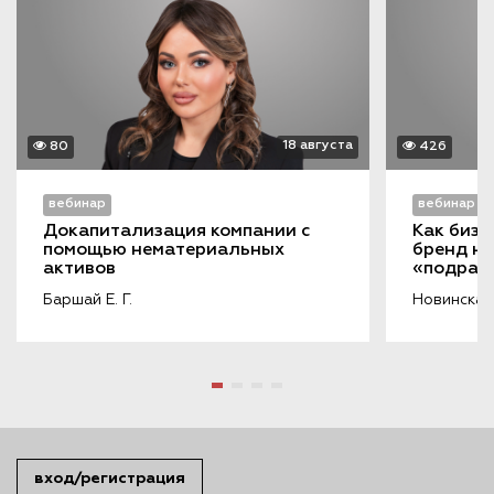
18 августа
80
426
вебинар
вебинар
Докапитализация компании с 
Как бизн
помощью нематериальных 
бренд на
активов
«подража
порочащ
Баршай Е. Г.
Новинская 
вход/регистрация