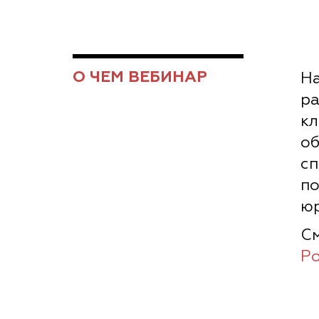
О ЧЕМ ВЕБИНАР
На
ра
к
об
сп
по
юр
С
Р