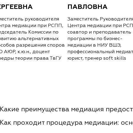
ЕРГЕЕВНА
ПАВЛОВНА
меститель руководителя
Заместитель Руководител
нтра медиации при РСПП,
Центра медиации при РСП
едседатель Комиссии по
соавтор и преподаватель
звитию альтернативных
программы по бизнес-
особов разрешения споров
медиации в НИУ ВШЭ,
 АЮР, к.ю.н., доцент
профессиональный медиат
федры теории права ТвГУ
юрист, тренер soft skills
Какие преимущества медиация предост
Как проходит процедура медиации: осн