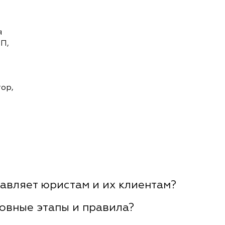
я
П,
ор,
авляет юристам и их клиентам?
овные этапы и правила?