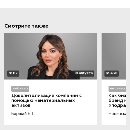
Смотрите также
18 августа
87
436
вебинар
вебинар
Докапитализация компании с 
Как бизн
помощью нематериальных 
бренд на
активов
«подража
порочащ
Баршай Е. Г.
Новинская 