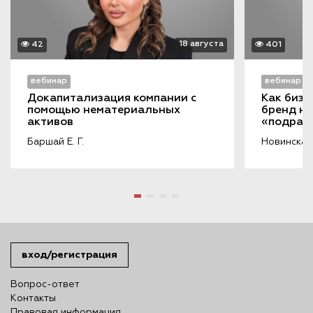
18 августа
42
401
вебинар
вебинар
Докапитализация компании с 
Как бизн
помощью нематериальных 
бренд на
активов
«подража
порочащ
Баршай Е. Г.
Новинская 
вход/регистрация
Вопрос-ответ
Контакты
Правовая информация