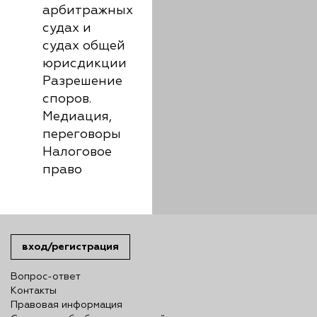
арбитражных
судах и
судах общей
юрисдикции
Разрешение
споров.
Медиация,
переговоры
Налоговое
право
вход/регистрация
Вопрос-ответ
Контакты
Правовая информация