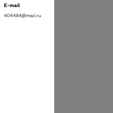
E-mail
404484@mail.ru