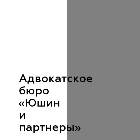
Адвокатское
бюро
«Юшин
и
партнеры»