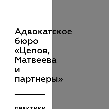
Адвокатское
бюро
«Цепов,
Матвеева
и
партнеры»
ПРАКТИКИ