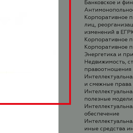
Банковское и фин
Антимонопольно
Корпоративное п
лиц, реорганизац
изменений в ЕГ
Корпоративное п
Корпоративное п
Энергетика и пр
Недвижимость, с
правоотношения
Интеллектуальна
и смежные права
Интеллектуальная
полезные модели
Интеллектуальна
обеспечение
Интеллектуальна
иные средства и