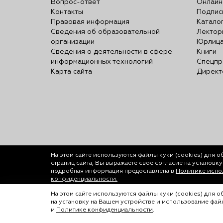
Вопрос-ответ
Онлайн
Контакты
Подпис
Правовая информация
Катало
Сведения об образовательной
Лектор
организации
Юрлиц
Сведения о деятельности в сфере
Книги
информационных технологий
Спецпр
Карта сайта
Директ
На этом сайте используются файлы куки (cookies)
для о
страниц сайта, Вы выражаете свое согласие на установк
подробная информация предоставлена в
Политике испол
конфиденциальности.
© ООО «Лигал Академия» 2016-2026.
На этом сайте используются файлы куки (cookies) для 
на установку на Вашем устройстве и использование фа
Любое использование объектов сайта допуск
и
Политике конфиденциальности
.