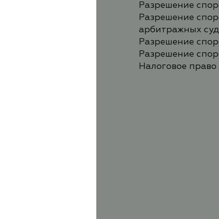
Разрешение споро
Разрешение споро
арбитражных суд
Разрешение спор
Разрешение спор
Налоговое право