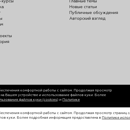
-курсы
Главные темы
ка
Новые статьи
г
Публичные обсуждения
ы
Авторский взгляд
ам
оекты
ория
беспечения комфортной работы с сайтом. Продолжая просмотр
у на Вашем устройстве и использование файлов куки. Более
ьзования файлов куки (cookies)
и
Политике
обеспечения комфортной работы с сайтом. Продолжая просмотр страниц с
йлов куки. Более подробная информация предоставлена в
Политике испол
ается только с согласия ООО «Лигал Академия».