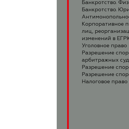
Банкротство. Фи
Банкротство. Юр
Антимонопольно
Корпоративное п
лиц, реорганизац
изменений в ЕГ
Уголовное право
Разрешение споро
арбитражных суд
Разрешение спор
Разрешение спор
Налоговое право