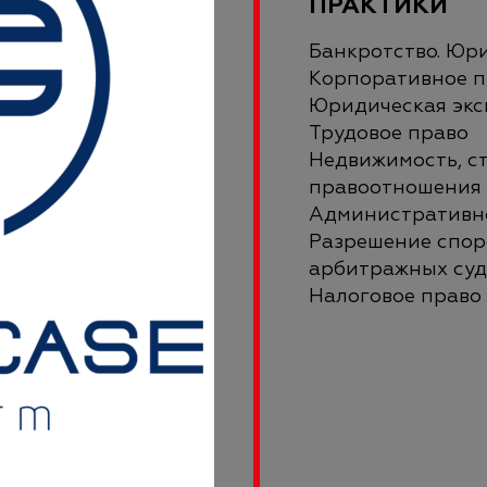
ПРАКТИКИ
Банкротство. Юр
Корпоративное п
Юридическая экс
Трудовое право
Недвижимость, с
правоотношения
Административн
Разрешение споро
арбитражных суд
Налоговое право