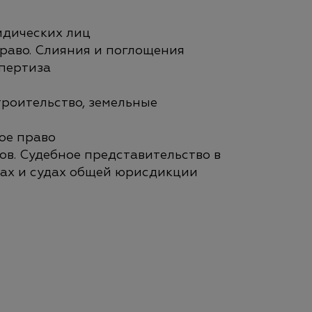
идических лиц
раво. Слияния и поглощения
пертиза
троительство, земельные
ое право
в. Судебное представительство в
ах и судах общей юрисдикции