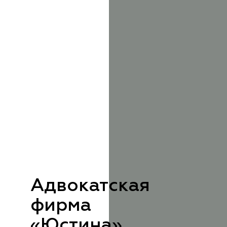
Адвокатская
фирма
«Юстина»