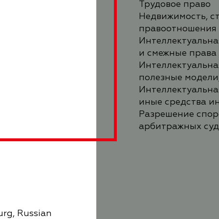
Трудовое право
Недвижимость, с
правоотношения
Интеллектуальна
и смежные права
Интеллектуальная
полезные модели
Интеллектуальна
иные средства и
Разрешение споро
арбитражных суд
urg, Russian