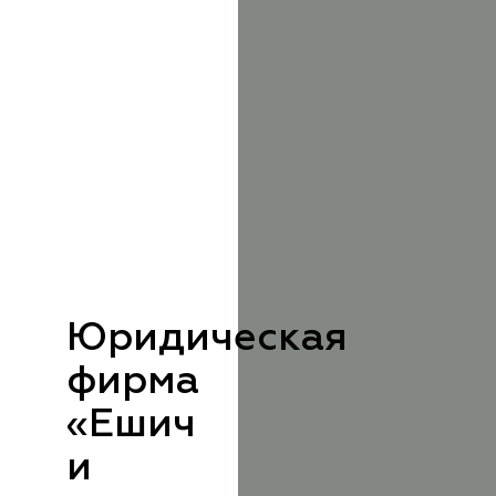
Юридическая
фирма
«Ешич
и