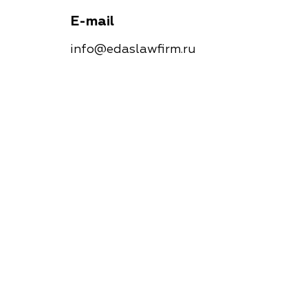
E-mail
info@edaslawfirm.ru