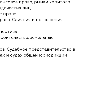
ансовое право, рынки капитала
идических лиц
е право
раво. Слияния и поглощения
пертиза
троительство, земельные
в. Судебное представительство в
ах и судах общей юрисдикции