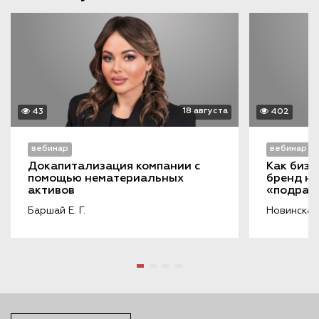
18 августа
43
402
вебинар
вебинар
Докапитализация компании с 
Как бизн
помощью нематериальных 
бренд на
активов
«подража
порочащ
Баршай Е. Г.
Новинская 