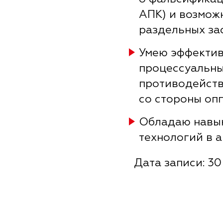
АПК) и возмож
раздельных зас
Умею эффектив
процессуальны
противодейств
со стороны оп
Обладаю навы
технологий в 
Дата записи: 30 