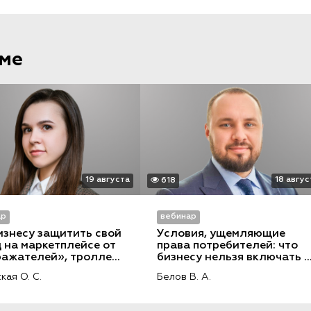
еме
19 августа
18 авгус
618
ар
вебинар
изнесу защитить свой 
Условия, ущемляющие 
 на маркетплейсе от 
права потребителей: что 
ажателей», троллей 
бизнесу нельзя включать в 
очащей информации
договоры, оферты и 
кая О. С.
Белов В. А.
правила обслуживания