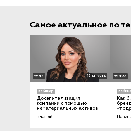
Самое актуальное по т
18 августа
42
402
вебинар
вебин
Докапитализация 
Как б
компании с помощью 
бренд
нематериальных активов
«подр
и пор
Баршай Е. Г.
Новинс