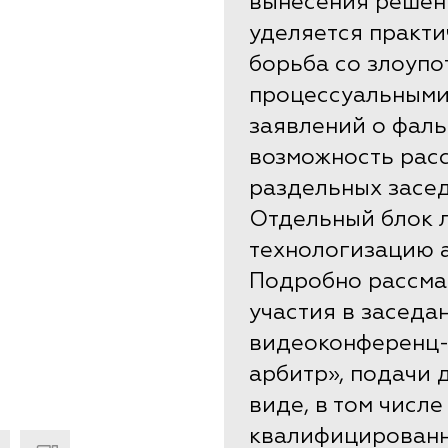
вынесения решен
уделяется практи
борьба со злоуп
процессуальными
заявлений о фал
возможность рас
раздельных засед
Отдельный блок 
технологизацию 
Подробно рассма
участия в заседа
видеоконференц-
арбитр», подачи 
виде, в том числ
квалифицированн