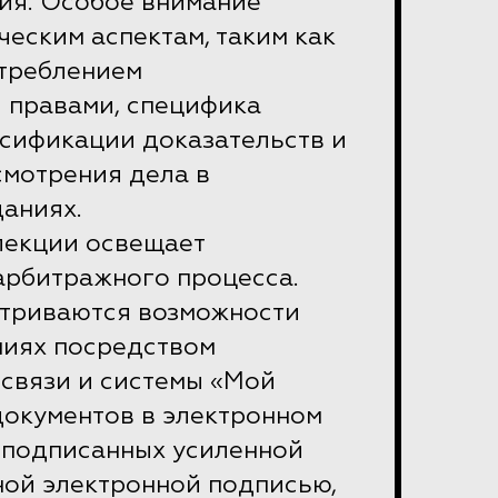
ия. Особое внимание
ческим аспектам, таким как
отреблением
 правами, специфика
ьсификации доказательств и
смотрения дела в
аниях.
лекции освещает
арбитражного процесса.
триваются возможности
ниях посредством
связи и системы «Мой
документов в электронном
е подписанных усиленной
ой электронной подписью,