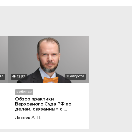
та
11 августа
1287
вебинар
Обзор практики 
Верховного Суда РФ по 
делам, связанным с 
оспариванием сделок, 
Латыев А. Н.
повлекших переход права 
собственности на жилые 
помещения