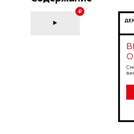
ДЕЯ
В
О
См
вам